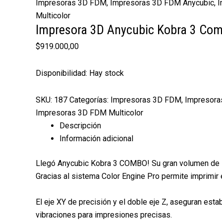
Impresoras 3D FDM
,
Impresoras 3D FDM Anycubic
,
I
Multicolor
Impresora 3D Anycubic Kobra 3 Co
$
919.000,00
Disponibilidad:
Hay stock
SKU:
187
Categorías:
Impresoras 3D FDM
,
Impresora
Impresoras 3D FDM Multicolor
Descripción
Información adicional
Llegó Anycubic Kobra 3 COMBO! Su gran volumen de i
Gracias al sistema Color Engine Pro permite imprimir
El eje XY de precisión y el doble eje Z, aseguran est
vibraciones para impresiones precisas.