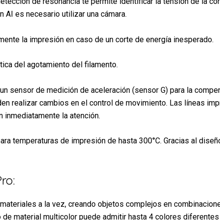
tección de resonancia te permite identificar la tensión de la cor
ón AI es necesario utilizar una cámara.
ente la impresión en caso de un corte de energía inesperado.
ica del agotamiento del filamento.
un sensor de medición de aceleración (sensor G) para la compen
den realizar cambios en el control de movimiento. Las líneas im
n inmediatamente la atención.
ara temperaturas de impresión de hasta 300°C. Gracias al diseñ
ro:
 materiales a la vez, creando objetos complejos en combinacion
o de material multicolor puede admitir hasta 4 colores diferent