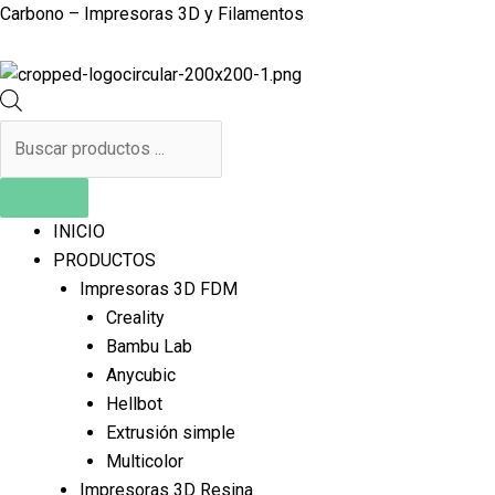
Ir
Products
Menu
Products
Carbono – Impresoras 3D y Filamentos
al
search
search
contenido
INICIO
PRODUCTOS
Impresoras 3D FDM
Creality
Bambu Lab
Anycubic
Hellbot
Extrusión simple
Multicolor
Impresoras 3D Resina