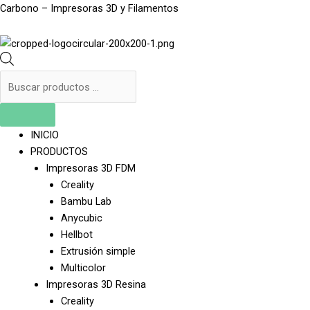
Ir
Products
Menu
Products
Carbono – Impresoras 3D y Filamentos
al
search
search
contenido
INICIO
PRODUCTOS
Impresoras 3D FDM
Creality
Bambu Lab
Anycubic
Hellbot
Extrusión simple
Multicolor
Impresoras 3D Resina
Creality